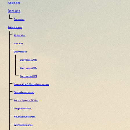
Kalender
Über uns
Pressetext
Aktivitäten
Flohmärkte
Fair-Kauf
Buchmessen
Buchmesse 2026
Buchmesse 2025
Buchmesse 2024
Kunstmärkte & Handarbeitsmessen
Gesundheitsmessen
Bücher-Spenden-Märkte
Bürgerfrühstücke
Haushaltsauflösungen
Weihnachtsmärkte